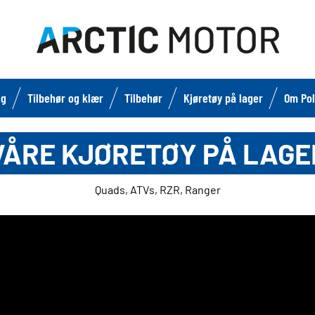
lg
Tilbehør og klær
Tilbehør
Kjøretøy på lager
Om Pol
VÅRE KJØRETØY PÅ LAGE
Quads, ATVs, RZR, Ranger